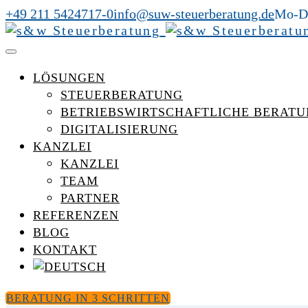
+49 211 5424717-0
info@suw-steuerberatung.de
Mo-Do
LÖSUNGEN
STEUERBERATUNG
BETRIEBSWIRTSCHAFTLICHE BERAT
DIGITALISIERUNG
KANZLEI
KANZLEI
TEAM
PARTNER
REFERENZEN
BLOG
KONTAKT
BERATUNG IN 3 SCHRITTEN