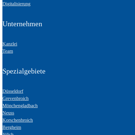
Digitalisierung
Unternehmen
Kanzlei
Team
Spezialgebiete
Düsseldorf
Grevenbroich
Mönchengladbach
Neuss
Korschenbroich
Bergheim
Jülich