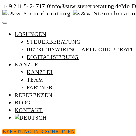
+49 211 5424717-0
info@suw-steuerberatung.de
Mo-Do
LÖSUNGEN
STEUERBERATUNG
BETRIEBSWIRTSCHAFTLICHE BERAT
DIGITALISIERUNG
KANZLEI
KANZLEI
TEAM
PARTNER
REFERENZEN
BLOG
KONTAKT
BERATUNG IN 3 SCHRITTEN