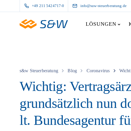
+49 211 5424717-0
info@suw-steuerberatung.de
LÖSUNGEN
s&w Steuerberatung
Blog
Coronavirus
Wichti
Wichtig: Vertragsärz
grundsätzlich nun d
lt. Bundesagentur fü