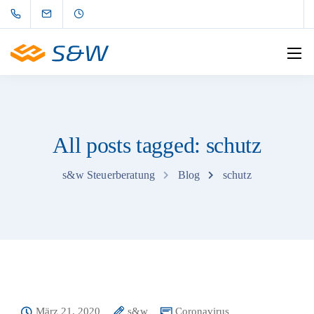
All posts tagged: schutz
s&w Steuerberatung
Blog
schutz
März 21, 2020
s&w
Coronavirus