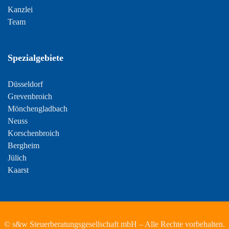
Kanzlei
Team
Spezialgebiete
Düsseldorf
Grevenbroich
Mönchengladbach
Neuss
Korschenbroich
Bergheim
Jülich
Kaarst
© s&w Steuerberatungsgesellschaft mbH – Alle Rechte vorbehalten.