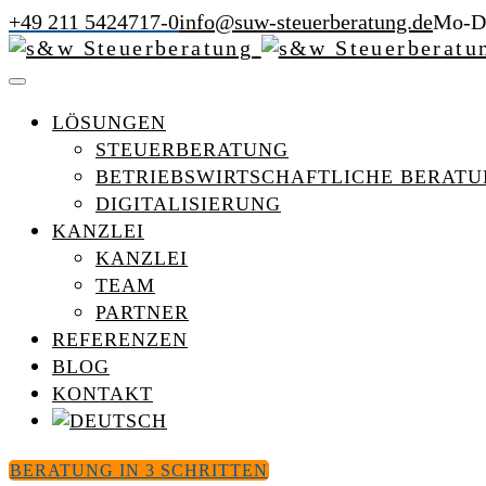
+49 211 5424717-0
info@suw-steuerberatung.de
Mo-Do
LÖSUNGEN
STEUERBERATUNG
BETRIEBSWIRTSCHAFTLICHE BERAT
DIGITALISIERUNG
KANZLEI
KANZLEI
TEAM
PARTNER
REFERENZEN
BLOG
KONTAKT
BERATUNG IN 3 SCHRITTEN