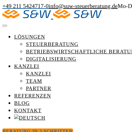
+49 211 5424717-0
info@suw-steuerberatung.de
Mo-Do
LÖSUNGEN
STEUERBERATUNG
BETRIEBSWIRTSCHAFTLICHE BERAT
DIGITALISIERUNG
KANZLEI
KANZLEI
TEAM
PARTNER
REFERENZEN
BLOG
KONTAKT
BERATUNG IN 3 SCHRITTEN