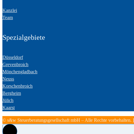
Kanzlei
Team
Spezialgebiete
Düsseldorf
Grevenbroich
Mönchengladbach
Neuss
Korschenbroich
Bergheim
Jülich
Kaarst
© s&w Steuerberatungsgesellschaft mbH – Alle Rechte vorbehalten.