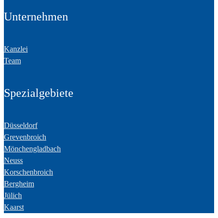
Unternehmen
Kanzlei
Team
Spezialgebiete
Düsseldorf
Grevenbroich
Mönchengladbach
Neuss
Korschenbroich
Bergheim
Jülich
Kaarst