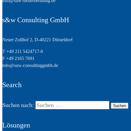
info@suw-steuerberatung.de
s&w Consulting GmbH
Neuer Zollhof 2, D-40221 Düsseldorf
T +49 211 5424717-0
F +49 2165 7691
info@suw-consultinggmbh.de
Search
Suchen nach:
Lösungen