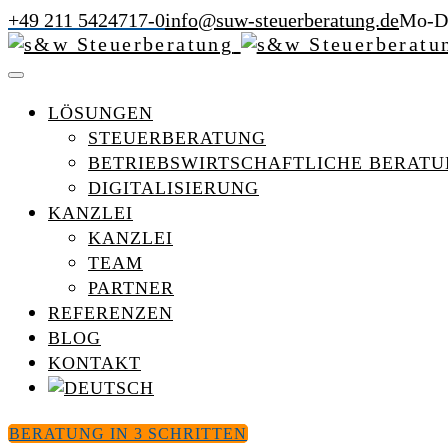
+49 211 5424717-0
info@suw-steuerberatung.de
Mo-Do
LÖSUNGEN
STEUERBERATUNG
BETRIEBSWIRTSCHAFTLICHE BERAT
DIGITALISIERUNG
KANZLEI
KANZLEI
TEAM
PARTNER
REFERENZEN
BLOG
KONTAKT
BERATUNG IN 3 SCHRITTEN